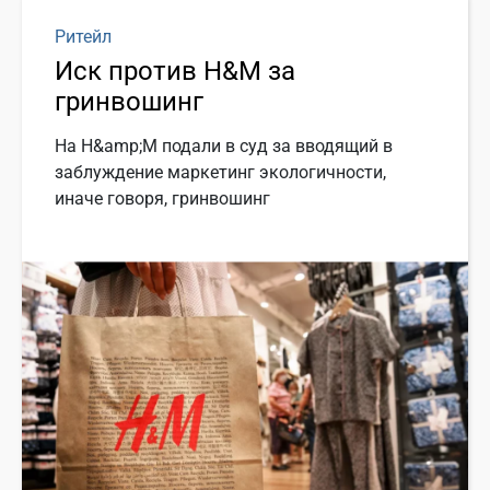
Ритейл
Иск против H&M за
гринвошинг
На H&amp;M подали в суд за вводящий в
заблуждение маркетинг экологичности,
иначе говоря, гринвошинг