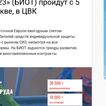
23» (БИОТ) пройдут с 5
кве, в ЦВК
сточной Европе ежегодным слетом
ебителей средств индивидуальной защиты,
 с рынком СИЗ, несмотря на все
ормы. На БИОТ задаются тренды развития,
ся многомиллионные контракты