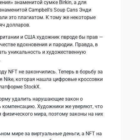
ия» знаменитой сумке Birkin, а для
знаменитой Campbell's Soup Cans Энди
али это плагиатом. К тому же некоторые
яч долларов.
британии и США художник пвроде бы прав —
честве вдохновения и пародии. Правда, в
зать уникальность и художественную
.
ду NFT не закончились. Теперь в борьбу за
я Nike, которая нашла цифровые кроссовки
латформе StockX.
форму удалить нарушающие закон о
 компенсацию. Художники же уверяют, что
я физического мира, поэтому законы на них
ьном мире за виртуальные деньги, а NFT на