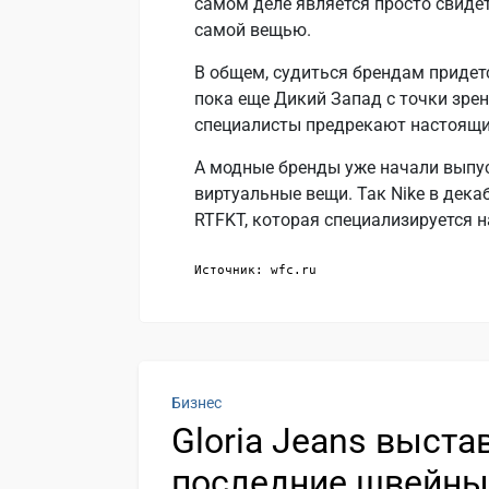
самом деле является просто свидет
самой вещью.
В общем, судиться брендам придет
пока еще Дикий Запад с точки зрен
специалисты предрекают настоящий
А модные бренды уже начали выпу
виртуальные вещи. Так Nike в дек
RTFKT, которая специализируется 
Источник: wfc.ru
Бизнес
Gloria Jeans выста
последние швейны