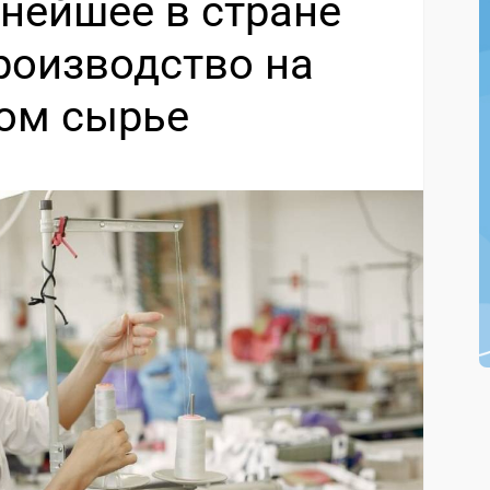
пнейшее в стране
роизводство на
ом сырье