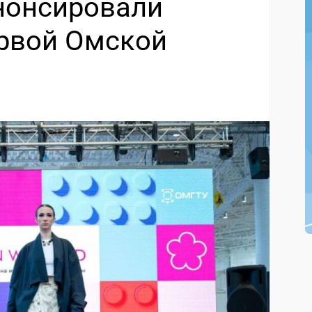
нонсировали
рвой Омской