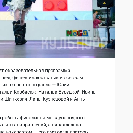
ёт образовательная программа:
рошей, фешен‑иллюстрации и основам
нных экспертов отрасли — Юлии
тальи Ковбасюк, Натальи Буруцкой, Ирины
и Шинкевич, Лины Кузнецовой и Анны
ои работы финалисты международного
ильных направлений, а параллельно
шен‑экспертом — его имя организаторы