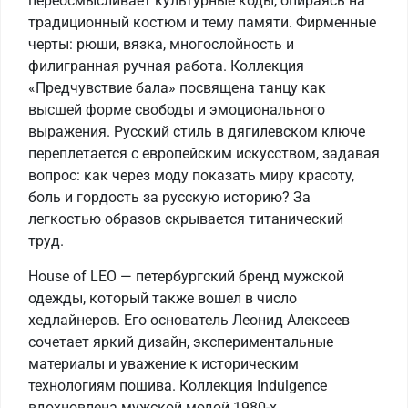
переосмысливает культурные коды, опираясь на
традиционный костюм и тему памяти. Фирменные
черты: рюши, вязка, многослойность и
филигранная ручная работа. Коллекция
«Предчувствие бала» посвящена танцу как
высшей форме свободы и эмоционального
выражения. Русский стиль в дягилевском ключе
переплетается с европейским искусством, задавая
вопрос: как через моду показать миру красоту,
боль и гордость за русскую историю? За
легкостью образов скрывается титанический
труд.
House of LEO — петербургский бренд мужской
одежды, который также вошел в число
хедлайнеров. Его основатель Леонид Алексеев
сочетает яркий дизайн, экспериментальные
материалы и уважение к историческим
технологиям пошива. Коллекция Indulgence
вдохновлена мужской модой 1980-х,