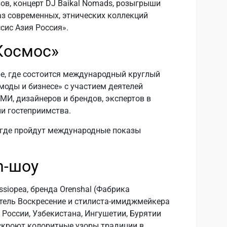
ов, концерт DJ Baikal Nomads, розыгрыши
аз современных, этнических коллекций
сис Азия Россия».
Космос»
ре, где состоится международный круглый
моды и бизнесе» с участием деятелей
МИ, дизайнеров и брендов, экспертов в
ии гостеприимства.
 где пройдут международные показы
n-шоу
siopea, бренда Orenshal (Фабрика
ртель Воскресение и стилиста-имиджмейкера
России, Узбекистана, Ингушетии, Бурятии
скроют колоритные узоры традиции в