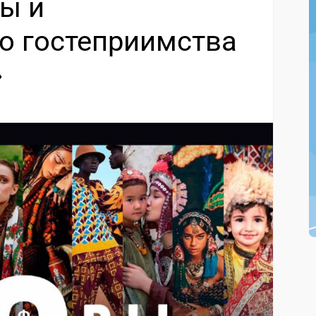
ды и
о гостеприимства
»