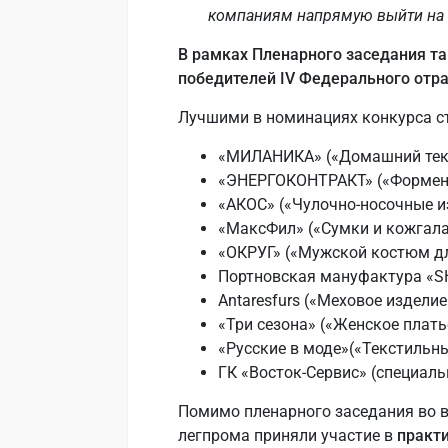
компаниям напрямую выйти на по
В рамках Пленарного заседания т
победителей IV Федерального отра
Лучшими в номинациях конкурса с
«МИЛАНИКА» («Домашний текс
«ЭНЕРГОКОНТРАКТ» («Форменн
«АКОС» («Чулочно-носочные и
«МаксФил» («Сумки и кожгала
«ОКРУГ» («Мужской костюм д
Портновская мануфактура «SHI
Antaresfurs («Меховое изделие
«Три сезона» («Женское плать
«Русские в моде»(«Текстильны
ГК «Восток-Сервис» (специал
Помимо пленарного заседания во 
легпрома приняли участие в
практ