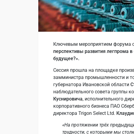
Ключевым мероприятием форума с
перспективы развития легпрома в 
будущее?».
Сессия прошла на площадке произ
замминистра промышленности и т
губернатора Ивановской области
С
наблюдательного совета группы ком
Куснировича
, исполнительного ди
корпоративного бизнеса ПАО Сбер
директора Trigon Select Ltd.
Клауди
«На протяжении трёх предыдущи
трудности, с которыми мы столк