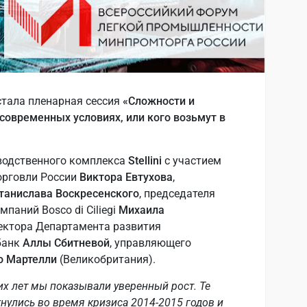
тала пленарная сессия
«Сложности и
современных условиях, или кого возьмут в
водственного комплекса
Stellini
с участием
орговли России
Виктора Евтухова
,
танислава Воскресенского
, председателя
паний Bosco di Ciliegi
Михаила
ректора Департамента развития
банк
Аллы Сбитневой
, управляющего
о Мартелли
(Великобритания).
х лет мы показывали уверенный рост. Те
нулись во время кризиса 2014-2015 годов и