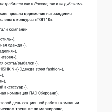
требителя как в России, так и за рубежом».
акже прошла церемония награждения
слевого конкурса «ТОП 10»
.
тали компании:
тиль»),
ая одежда»),
зделия»),
нтерея»),
ля охоты/рыбалки»),
SHKIN»(«Одежда street fashion»),
»),
е»),
й аксессуар»),
ьная номинация ПАО Сбербанк).
второй день секционной работы компании
ическом тренинге по маркировке
,