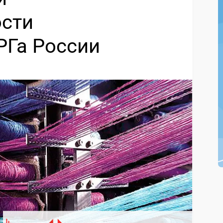
сти
Га России