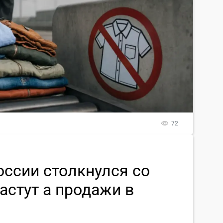
72
ссии столкнулся со
астут а продажи в