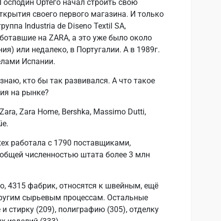
. Господин Ортего начал строить свою
открытия своего первого магазина. И только
уппа Industria de Diseno Textil SA,
ботавшие на ZARA, а это уже было около
ия) или недалеко, в Португалии. А в 1989г.
елами Испании.
знаю, кто бы так развивался. А что такое
вия на рынке?
ara, Zara Home, Bershka, Massimo Dutti,
üe.
itex работала с 1790 поставщиками,
общей численностью штата более 3 млн
, 4315 фабрик, относятся к швейным, ещё
другим сырьевым процессам. Остальные
 и стирку (209), полиграфию (305), отделку