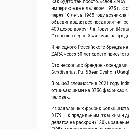
Как будто так просто, «своя ZARA”
империю еще в далеком 1975 г., с 
через 10 лет, в 1985 году возникла гр
объединившая все предприятия, ра
400 цехов вокруг Ла-Коруньи (Испан
Открылся первый магазин за прод
Я ни одного Российского бренда не 
ZARA через 50 лет своего присутст
Это несколько брендов - брендами Z
Stradivarius, Pull&Bear, Oysho и Uterq
В общей сложности в 2021 году Ind
отшивающими на 8756 фабриках с 
человек.
Из заявленных фабрик большинство
3179 — к прядильным, ткацким и 
делятся на раскрой (120), крашение