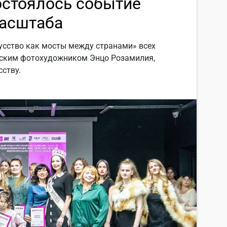
остоялось событие
асштаба
усство как мосты между странами» всех
янским фотохудожником Энцо Розамилия,
ству.