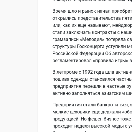
Время шло и рынок начал приобре
открылись представительства пят
или, как их еще называют, мейджоров
стали заключать контракты с наш
грамзаписи «Мелодия» потеряла св
структуры Госконцерта уступили м
Российской Федерации Об авторско
регламентировал «правила игры» в
В легпроме с 1992 года шла актив
пошива одежды становился частным
предприятия перешли в частные ру
активно заполняться азиатским ши
Предприятия стали банкротиться, 
мелкие цеховики еще держали «обо
продукцией. Но фешен-бизнес тоже 
проходит неделя высокой моды с у