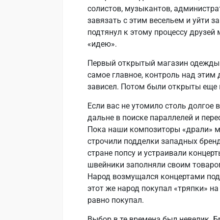
солистов, музыкантов, администра
завязать с этим весельем и уйти з
подтянул к этому процессу друзей 
«идею».
Первый открытый магазин одежды н
самое главное, контроль над этим д
зависел. Потом были открыты еще м
Если вас не утомило столь долгое 
дальне в поиске параллелей и пере
Пока наши композиторы «драли» м
строчили подделки западных бренд
стране попсу и устраивали концерт
швейники заполняли своим товаром
Народ возмущался концертами под 
этот же народ покупал «тряпки» на
равно покупал.
Выбор в те времена был невелик. Бр