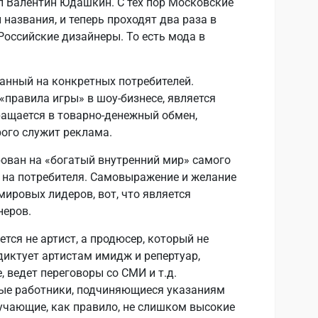
л Валентин Юдашкин. С тех пор Московские
названия, и теперь проходят два раза в
 Российские дизайнеры. То есть мода в
анный на конкретных потребителей.
правила игры» в шоу-бизнесе, является
ращается в товарно-денежный обмен,
ого служит реклама.
ован на «богатый внутренний мир» самого
и на потребителя. Самовыражение и желание
мировых лидеров, вот, что является
неров.
тся не артист, а продюсер, который не
диктует артистам имидж и репертуар,
, ведет переговоры со СМИ и т.д.
ые работники, подчиняющиеся указаниям
учающие, как правило, не слишком высокие