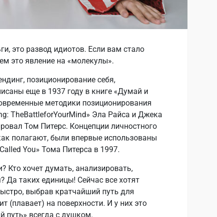
ги, это развод идиотов. Если вам стало
рем это явление на «молекулы».
ндинг, позиционирование себя,
исаны еще в 1937 году в книге «Думай и
 современные методики позиционирования
ing: TheBattleforYourMind» Эла Райса и Джека
ировал Том Питерс. Концепции личностного
как полагают, были впервые использованы
Called You» Тома Питерса в 1997.
и? Кто хочет думать, анализировать,
? Да таких единицы! Сейчас все хотят
ыстро, выбрав кратчайший путь для
ит (плавает) на поверхности. И у них это
ий путь» всегда с душком.