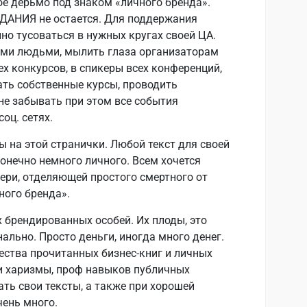
ое дерьмо под знаком «личного бренда».
ДАНИЯ не остается. Для поддержания
но тусоваться в нужных кругах своей ЦА.
ыми людьми, мылить глаза организаторам
ех конкурсов, в спикеры всех конференций,
ть собственные курсы, проводить
не забывать при этом все события
оц. сетях.
 на этой странички. Любой текст для своей
онечно немного личного. Всем хочется
ери, отделяющей простого смертного от
ного бренда».
х брендированных особей. Их плоды, это
нально. Просто деньги, иногда много денег.
ества прочитанных бизнес-книг и личных
и харизмы, проф навыков публичных
ть свои тексты, а также при хорошей
ень много.