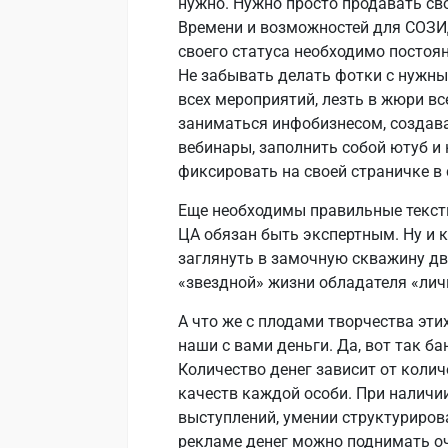
нужно. Нужно просто продавать св
Времени и возможностей для СОЗИ
своего статуса необходимо постоян
Не забывать делать фотки с нужн
всех мероприятий, лезть в жюри вс
заниматься инфобизнесом, создава
вебинары, заполнить собой ютуб и 
фиксировать на своей страничке в с
Еще необходимы правильные тексты
ЦА обязан быть экспертным. Ну и к
заглянуть в замочную скважину дв
«звездной» жизни обладателя «лич
А что же с плодами творчества эти
наши с вами деньги. Да, вот так ба
Количество денег зависит от колич
качеств каждой особи. При наличи
выступлений, умении структурирова
рекламе денег можно поднимать оч