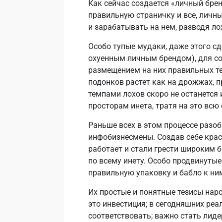
Как сейчас создается «личный брен
правильную страничку и все, личн
и зарабатывать на нем, разводя ло
Особо тупые мудаки, даже этого сд
охуенным личным брендом), для с
размещением на них правильных т
подонков растет как на дрожжах, 
темпами лохов скоро не останется 
просторам инета, тратя на это всю 
Раньше всех в этом процессе разо
инфобизнесмены. Создав себе крас
работает и стали грести широким 
по всему инету. Особо продвинуты
правильную упаковку и бабло к ним
Их простые и понятные тезисы наро
это инвестиция; в сегодняшних реа
соответствовать; важно стать лиде