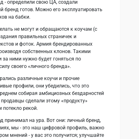
д - определили свою ЦА, создали
ый бренд готов. Можно его эксплуатировать
хов на бабки.
елать не могут и обращаются к коучам (с
оздания правильных страничек и
екстов и фоток. Армия брендированных
производя собственных клонов. Такими
и за ними нужно будет гоняться по
силу своего «личного бренда».
брались различные коучи и прочие
ивые профили, они убедились, что это
бреднем собирая амбициозных бездарностей
е продавцы сделали этому «продукту»
 потекло рекой.
д принимал на ура. Вот они: личный бренд,
лиях, мы - это наш цифровой профиль, важно
ром мнений - у вас это получится; улучшайте