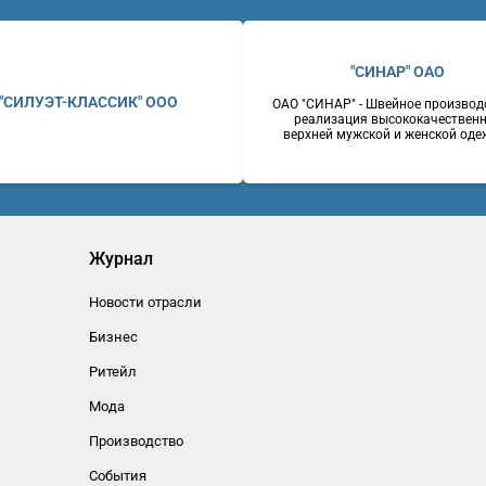
"СИНАР" ОАО
"СИЛУЭТ-КЛАССИК" ООО
ОАО "СИНАР" - Швейное производ
реализация высококачествен
верхней мужской и женской оде
костюмы мужские, пальто мужск
женские, пиджаки, брюки.
Оригинальность стилевых реше
отличное качество, доступные ц
Россияг. Новосибирск630007, 
Серебренниковская, 14Телефон: 
2230243Факс: (383) 2237255W
www.sinar.ru
Журнал
Новости отрасли
Бизнес
Ритейл
Мода
Производство
События