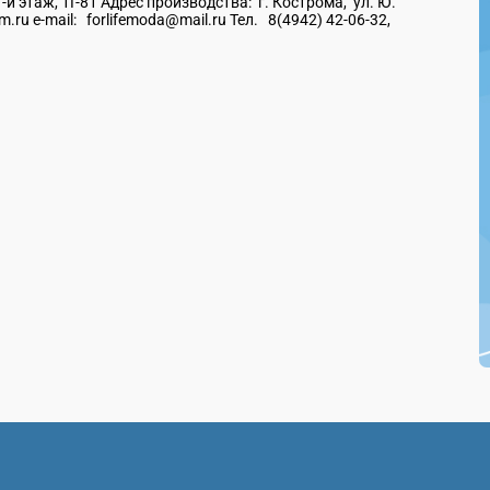
й этаж, 1Г-81 Адрес производства: г. Кострома, ул. Ю.
.ru e-mail: forlifemoda@mail.ru Тел. 8(4942) 42-06-32,