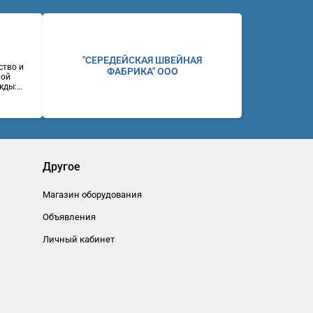
"СЕРЕДЕЙСКАЯ ШВЕЙНАЯ
ство и
ФАБРИКА" ООО
ной
жды:
ие и
ний,
ены.
ул.
(383)
eb:
Другое
Магазин оборудования
Объявления
Личный кабинет