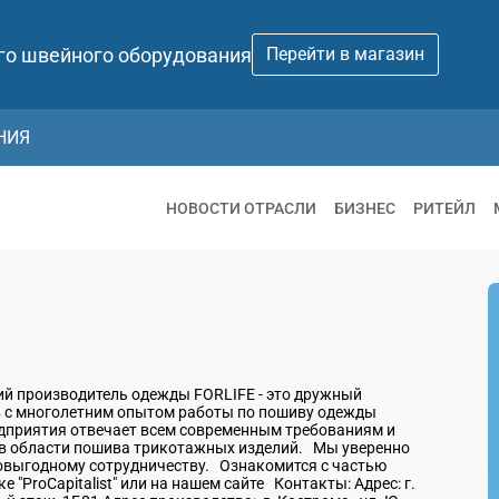
го швейного оборудования
Перейти в магазин
НИЯ
НОВОСТИ ОТРАСЛИ
БИЗНЕС
РИТЕЙЛ
ий производитель одежды FORLIFE - это дружный
в с многолетним опытом работы по пошиву одежды
едприятия отвечает всем современным требованиям и
 в области пошива трикотажных изделий. Мы уверенно
овыгодному сотрудничеству. Ознакомится с частью
"ProCapitalist" или на нашем сайте Контакты: Адрес: г.