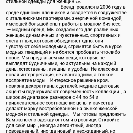
стильной одежды для женщин «».
Бренд родился в 2006 году в
среде единомышленников и создается в содружестве
с итальянскими партнерами, энергичной командой,
имеющей большой опыт работы в модном бизнесе.
— модный бренд. Мы создаем его для различных
женщин, динамичных и чувственных, спортивных и
элегантных, которых объединяет одно: они
чувствуют себя молодыми, стремятся быть в курсе
модных тенденций и не боятся пробовать что-либо
новое. Мы предлагаем им вещи, которые не
выглядят будничными, но актуальны на каждый
день, естественны, изящны и удобны. Не классика, а
новая интерпретация, не авангардизм, а тонкое
восприятие моды. Интересное решение кроя,
новизна декоративных деталей, модные цветовые
акценты подчеркивают современность коллекции , а
широкий диапазон размеров с 44 по 54 и
привлекательное соотношение цены и качества
делают марку востребованной на рынке женской
модной и стильной одежды. Мы готовы предложить
Вам женскую одежду оптом и в розницу. Откройте
для себя мир , иногда элегантный, иногда
повседневный, иногда новый и неожиданный, но