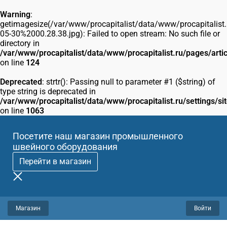
Warning
:
getimagesize(/var/www/procapitalist/data/www/procapitalist.
05-30%2000.28.38.jpg): Failed to open stream: No such file or
directory in
/var/www/procapitalist/data/www/procapitalist.ru/pages/arti
on line
124
Deprecated
: strtr(): Passing null to parameter #1 ($string) of
type string is deprecated in
/var/www/procapitalist/data/www/procapitalist.ru/settings/si
on line
1063
Посетите наш магазин промышленного
швейного оборудования
Перейти в магазин
Магазин
Войти