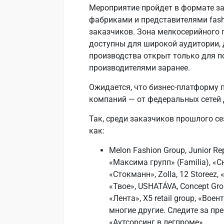
Мероприятие пройдет в формате з
фабриками и представителями fash
заказчиков. Зона мелкосерийного 
доступны для широкой аудитории, 
производства открыт только для по
производителями заранее.
Ожидается, что бизнес-платформу п
компаний — от федеральных сетей
Так, среди заказчиков прошлого се
как:
Melon Fashion Group, Junior R
«Максима групп» (Familia), «Сне
«Стокманн», Zolla, 12 Storee
«Твое», USHATÁVA, Concept Gr
«Лента», X5 retail group, «Во
многие другие. Следите за пр
«Аутсорсинг в легпроме».