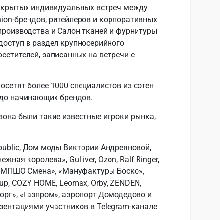
акрытых индивидуальных встреч между
ion-брендов, ритейлеров и корпоративных
производства и Салон тканей и фурнитуры
доступ в раздел крупносерийного
сетителей, записанных на встречи с
осетят более 1000 специалистов из сотен
 до начинающих брендов.
зона были такие известные игроки рынка,
epublic, Дом моды Виктории Андреяновой,
жная королева», Gulliver, Ozon, Ralf Ringer,
z, «МПШО Смена», «Мануфактуры Боско»,
oup, COZY HOME, Leomax, Orby, ZENDEN,
енторг», «Газпром», аэропорт Домодедово и
езентациями участников в Telegram-канале