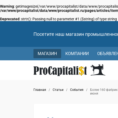
Warning
: getimagesize(/var/www/procapitalist/data/www/procapitalist.ru
/var/www/procapitalist/data/www/procapitalist.ru/pages/articles/ite
Deprecated
: strtr(): Passing null to parameter #1 ($string) of type string
Посетите наш магазин промышленно
МАГАЗИН
КОМПАНИИ
ОБЪЯВЛЕ
Главная
/
Статьи
/
События
/
Более 160 фабрик 
июня