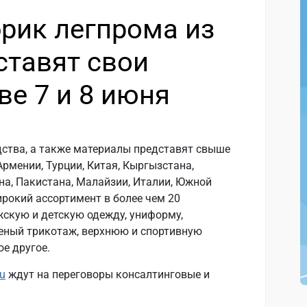
брик легпрома из
ставят свои
ве 7 и 8 июня
дства, а также материалы представят свыше
Армении, Турции, Китая, Кыргызстана,
ана, Пакистана, Малайзии, Италии, Южной
ирокий ассортимент в более чем 20
жскую и детскую одежду, униформу,
еный трикотаж, верхнюю и спортивную
ое другое.
u
ждут на переговоры консалтинговые и