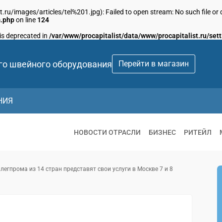
/images/articles/tel%201.jpg): Failed to open stream: No such file or d
m.php
on line
124
 is deprecated in
/var/www/procapitalist/data/www/procapitalist.ru/sett
го швейного оборудования
Перейти в магазин
НИЯ
НОВОСТИ ОТРАСЛИ
БИЗНЕС
РИТЕЙЛ
легпрома из 14 стран представят свои услуги в Москве 7 и 8