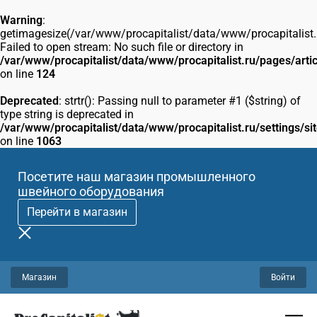
Warning
:
getimagesize(/var/www/procapitalist/data/www/procapitalis
Failed to open stream: No such file or directory in
/var/www/procapitalist/data/www/procapitalist.ru/pages/arti
on line
124
Deprecated
: strtr(): Passing null to parameter #1 ($string) of
type string is deprecated in
/var/www/procapitalist/data/www/procapitalist.ru/settings/si
on line
1063
Посетите наш магазин промышленного
швейного оборудования
Перейти в магазин
Магазин
Войти