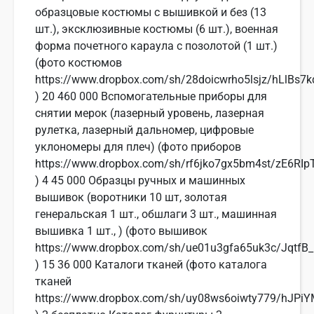
образцовые костюмы с вышивкой и без (13
шт.), эксклюзивные костюмы (6 шт.), военная
форма почетного караула с позолотой (1 шт.)
(фото костюмов
https://www.dropbox.com/sh/28doicwrho5lsjz/hLlBs7k
) 20 460 000 Вспомогательные приборы для
снятии мерок (лазерный уровень, лазерная
рулетка, лазерный дальномер, цифровые
уклономеры для плеч) (фото приборов
https://www.dropbox.com/sh/rf6jko7gx5bm4st/zE6RIp
) 4 45 000 Образцы ручных и машинных
вышивок (воротники 10 шт, золотая
генеральская 1 шт., обшлаги 3 шт., машинная
вышивка 1 шт., ) (фото вышивок
https://www.dropbox.com/sh/ue01u3gfa65uk3c/JqtfB_
) 15 36 000 Каталоги тканей (фото каталога
тканей
https://www.dropbox.com/sh/uy08ws6oiwty779/hJPi