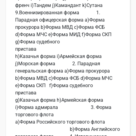
френч i)Тандем j)Камандант k)Сутана
9.Военнизированная форма 1.
Парадная офицерская форма a)Форма
прокурора b)Форма МВД c)Форма ФСБ
d)Форма МЧС e)Форма МИД f)Форма СКП
g)Форма судебного
прист
h)Казачья форма i)Армейская форма
j)Морская форма 2. Парадная
генеральская форма a)Форма прокурора
b)Форма МВД c)Форма ФСБ d)Форма МЧС
e)Форма СКП f)Форма судебного
прист
g)Казачья форма h)Армейская форма
i)Форма адмирала 3. Форма
торгового флота
a)Форма Российского торгового флота
b)Форма Английского