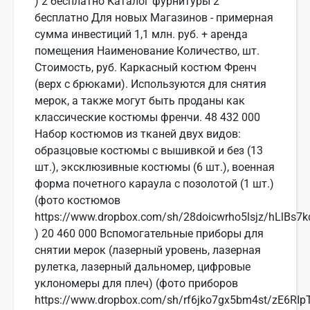
) 2 бесплатно Каталог фурнитуры 2
бесплатно Для новых Магазинов - примерная
сумма инвестиций 1,1 млн. руб. + аренда
помещения Наименование Количество, шт.
Стоимость, руб. Каркасный костюм Френч
(верх с брюками). Используются для снятия
мерок, а также могут быть проданы как
классические костюмы френчи. 48 432 000
Набор костюмов из тканей двух видов:
образцовые костюмы с вышивкой и без (13
шт.), эксклюзивные костюмы (6 шт.), военная
форма почетного караула с позолотой (1 шт.)
(фото костюмов
https://www.dropbox.com/sh/28doicwrho5lsjz/hLlBs7k
) 20 460 000 Вспомогательные приборы для
снятии мерок (лазерный уровень, лазерная
рулетка, лазерный дальномер, цифровые
уклономеры для плеч) (фото приборов
https://www.dropbox.com/sh/rf6jko7gx5bm4st/zE6RIp