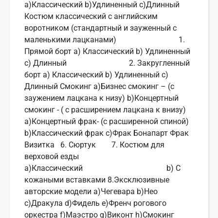
a)Классический b)Удлиненный c)Длинный
Костюм классический с английским
воротником (стандартный и зауженный с
маленькими лацканами) 1.
Прямой борт a) Классический b) Удлиненный
c) Длинный 2. Закругленный
борт a) Классический b) Удлиненный c)
Длинный Смокинг a)Бизнес смокинг – (с
заужением лацкана к низу) b)Концертный
смокинг - ( с расширением лацкана к внизу)
a)Концертный фрак- (с расширенной спиной)
b)Классический фрак c)Фрак Бонапарт Фрак
Визитка 6. Сюртук 7. Костюм для
верховой езды
a)Классический b) C
кожаными вставками 8.Эксклюзивные
авторские модели a)Чегевара b)Нео
c)Дракула d)Фидель e)Френч рогового
оркестра f)Маэстро g)Виконт h)Смокинг