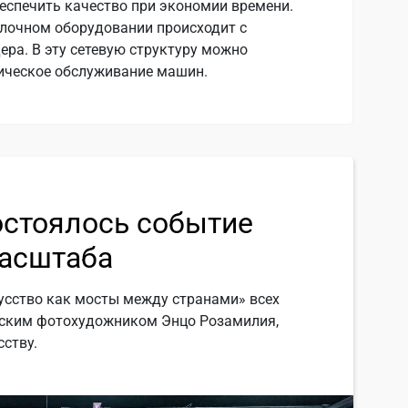
еспечить качество при экономии времени.
елочном оборудовании происходит с
ра. В эту сетевую структуру можно
ническое обслуживание машин.
остоялось событие
асштаба
усство как мосты между странами» всех
янским фотохудожником Энцо Розамилия,
ству.