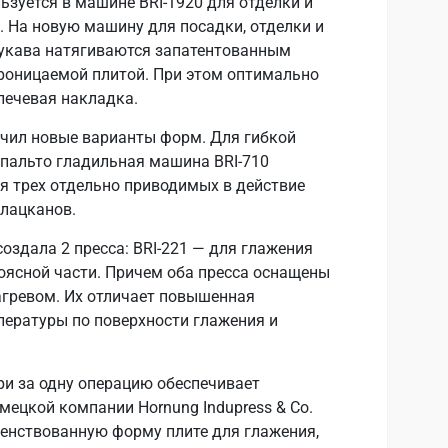
ьзуется в машине BRI-1920 для отделки и
 На новую машину для посадки, отделки и
рукава натягиваются запатентованным
роницаемой плитой. При этом оптимально
лечевая накладка.
учил новые варианты форм. Для гибкой
пальто гладильная машина BRI-710
я трех отдельно приводимых в действие
 лацканов.
оздала 2 пресса: BRI-221 — для глажения
поясной части. Причем оба пресса оснащены
гревом. Их отличает повышенная
ературы по поверхности глажения и
ри за одну операцию обеспечивает
мецкой компании Hornung Indupress & Co.
енствованную форму плите для глажения,