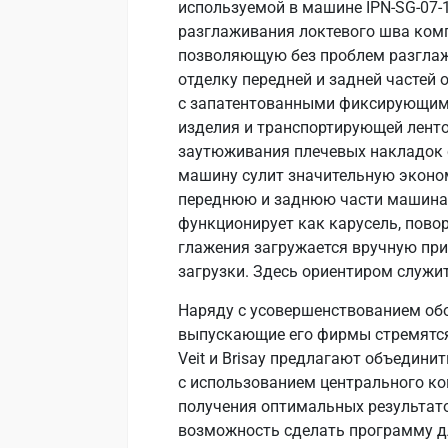
используемой в машине IPN-SG-07-
разглаживания локтевого шва комп
позволяющую без проблем разгла
отделку передней и задней частей 
с запатентованными фиксирующими
изделия и транспортирующей ленто
заутюживания плечевых накладок 
машину сулит значительную эконо
переднюю и заднюю части машина 
функционирует как карусель, пово
глажения загружается вручную пр
загрузки. Здесь ориентиром служи
Наряду с усовершенствованием об
выпускающие его фирмы стремятся 
Veit и Brisay предлагают объедини
с использованием центрального к
получения оптимальных результато
возможность сделать программу д