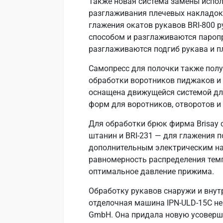
Также новая система замены испол
разглаживания плечевых накладок.
глажения окатов рукавов BRI-800 
способом и разглаживаются пароп
разглаживаются подгиб рукава и п
Самопресс для полочки также пол
обработки воротников пиджаков и 
оснащена движущейся системой дл
форм для воротников, отворотов и
Для обработки брюк фирма Brisay с
штанин и BRI-231 — для глажения 
дополнительным электрическим на
равномерность распределения темп
оптимальное давление прижима.
Обработку рукавов снаружи и внут
отделочная машина IPN-ULD-15C не
GmbH. Она придала новую усоверш