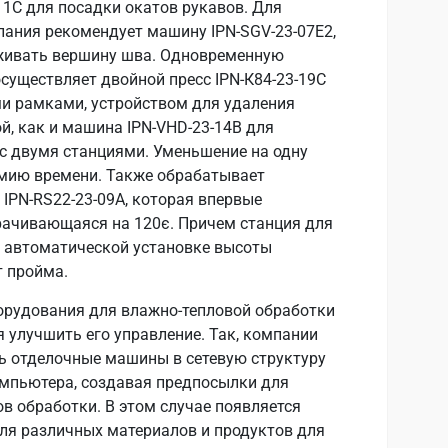
11C для посадки окатов рукавов. Для
ания рекомендует машину IPN-SGV-23-07E2,
живать вершину шва. Одновременную
осуществляет двойной пресс IPN-К84-23-19С
 рамками, устройством для удаления
й, как и машина IPN-VHD-23-14B для
с двумя станциями. Уменьшение на одну
мию времени. Также обрабатывает
IPN-RS22-23-09A, которая впервые
рачивающаяся на 120є. Причем станция для
и автоматической установке высоты
т пройма.
орудования для влажно-тепловой обработки
улучшить его управление. Так, компании
ть отделочные машины в сетевую структуру
омпьютера, создавая предпосылки для
в обработки. В этом случае появляется
ля различных материалов и продуктов для