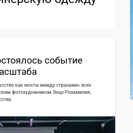
остоялось событие
асштаба
усство как мосты между странами» всех
янским фотохудожником Энцо Розамилия,
ству.