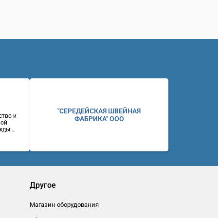
"СЕРЕДЕЙСКАЯ ШВЕЙНАЯ
ство и
ФАБРИКА" ООО
ной
жды:
ие и
ний,
ены.
ул.
(383)
eb:
Другое
Магазин оборудования