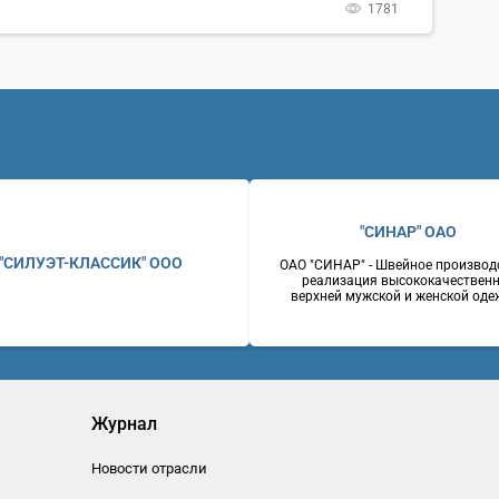
1781
"СИНАР" ОАО
"СИЛУЭТ-КЛАССИК" ООО
ОАО "СИНАР" - Швейное производ
реализация высококачествен
верхней мужской и женской оде
костюмы мужские, пальто мужск
женские, пиджаки, брюки.
Оригинальность стилевых реше
отличное качество, доступные ц
Россияг. Новосибирск630007, 
Серебренниковская, 14Телефон: 
2230243Факс: (383) 2237255W
www.sinar.ru
Журнал
Новости отрасли