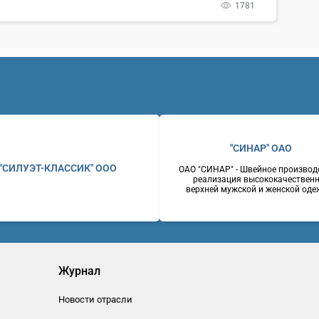
1781
"СИНАР" ОАО
"СИЛУЭТ-КЛАССИК" ООО
ОАО "СИНАР" - Швейное производ
реализация высококачествен
верхней мужской и женской оде
костюмы мужские, пальто мужск
женские, пиджаки, брюки.
Оригинальность стилевых реше
отличное качество, доступные ц
Россияг. Новосибирск630007, 
Серебренниковская, 14Телефон: 
2230243Факс: (383) 2237255W
www.sinar.ru
Журнал
Новости отрасли