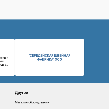
"СЕРЕДЕЙСКАЯ ШВЕЙНАЯ
ство и
ФАБРИКА" ООО
ной
жды:
ие и
ний,
ены.
ул.
(383)
eb:
Другое
Магазин оборудования