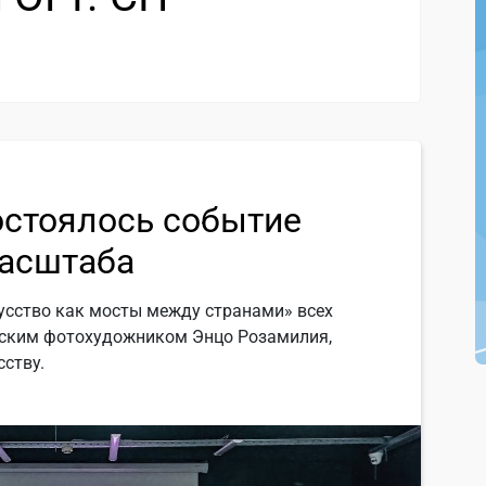
остоялось событие
асштаба
усство как мосты между странами» всех
янским фотохудожником Энцо Розамилия,
ству.