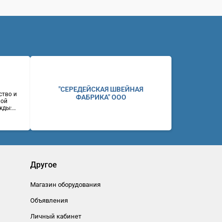
"СЕРЕДЕЙСКАЯ ШВЕЙНАЯ
ство и
ФАБРИКА" ООО
ной
жды:
ие и
ний,
ены.
ул.
(383)
eb:
Другое
Магазин оборудования
Объявления
Личный кабинет