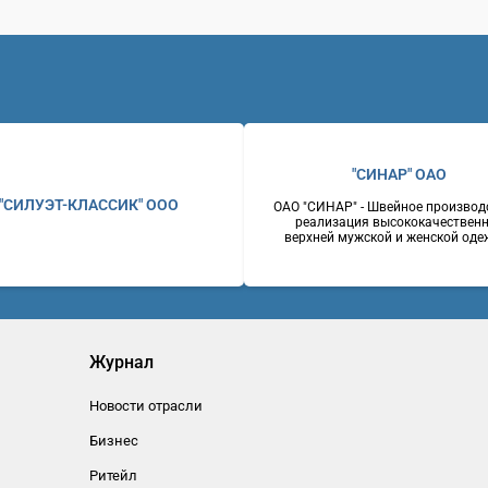
"СИНАР" ОАО
"СИЛУЭТ-КЛАССИК" ООО
ОАО "СИНАР" - Швейное производ
реализация высококачествен
верхней мужской и женской оде
костюмы мужские, пальто мужск
женские, пиджаки, брюки.
Оригинальность стилевых реше
отличное качество, доступные ц
Россияг. Новосибирск630007, 
Серебренниковская, 14Телефон: 
2230243Факс: (383) 2237255W
www.sinar.ru
Журнал
Новости отрасли
Бизнес
Ритейл