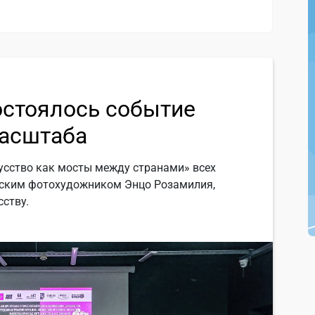
остоялось событие
асштаба
усство как мосты между странами» всех
янским фотохудожником Энцо Розамилия,
ству.