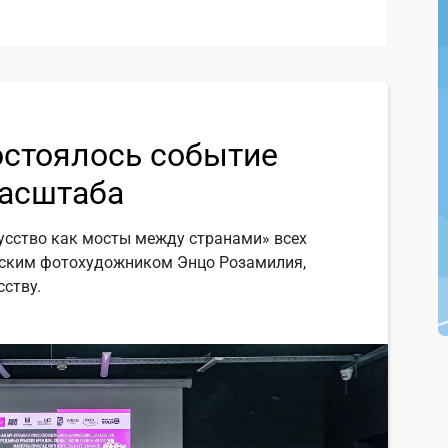
остоялось событие
асштаба
усство как мосты между странами» всех
янским фотохудожником Энцо Розамилия,
ству.