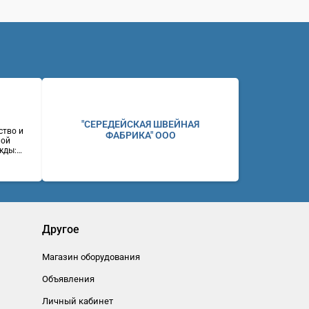
"СЕРЕДЕЙСКАЯ ШВЕЙНАЯ
ство и
ФАБРИКА" ООО
ной
жды:
ие и
ний,
ены.
ул.
(383)
eb:
Другое
Магазин оборудования
Объявления
Личный кабинет