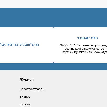
"СИНАР" ОАО
"СИЛУЭТ-КЛАССИК" ООО
ОАО "СИНАР" - Швейное производ
реализация высококачествен
верхней мужской и женской оде
костюмы мужские, пальто мужск
женские, пиджаки, брюки.
Оригинальность стилевых реше
отличное качество, доступные ц
Россияг. Новосибирск630007, 
Серебренниковская, 14Телефон: 
2230243Факс: (383) 2237255W
www.sinar.ru
Журнал
Новости отрасли
Бизнес
Ритейл