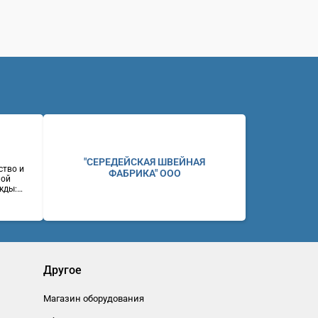
"СЕРЕДЕЙСКАЯ ШВЕЙНАЯ
ство и
ФАБРИКА" ООО
ной
жды:
ие и
ний,
ены.
ул.
(383)
eb:
Другое
Магазин оборудования