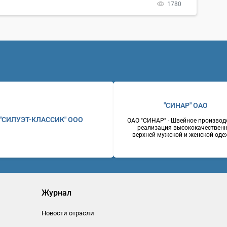
1780
"СИНАР" ОАО
"СИЛУЭТ-КЛАССИК" ООО
ОАО "СИНАР" - Швейное производ
реализация высококачествен
верхней мужской и женской оде
костюмы мужские, пальто мужск
женские, пиджаки, брюки.
Оригинальность стилевых реше
отличное качество, доступные ц
Россияг. Новосибирск630007, 
Серебренниковская, 14Телефон: 
2230243Факс: (383) 2237255W
www.sinar.ru
Журнал
Новости отрасли