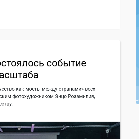
остоялось событие
асштаба
усство как мосты между странами» всех
янским фотохудожником Энцо Розамилия,
ству.