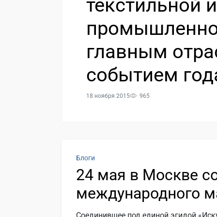
текстильной и
промышленнос
главным отр
событием год
18 ноября 2015
965
Блоги
24 мая в Москве с
международного м
Соединившее под единой эгидой «Иск