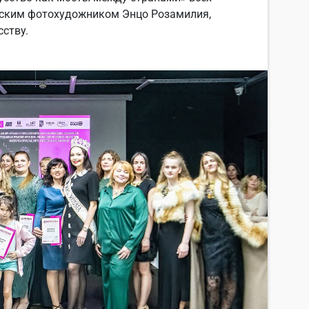
янским фотохудожником Энцо Розамилия,
ству.