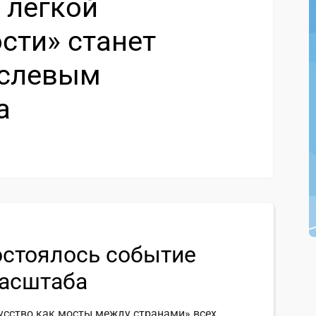
 легкой
ти» станет
аслевым
а
остоялось событие
асштаба
усство как мосты между странами» всех