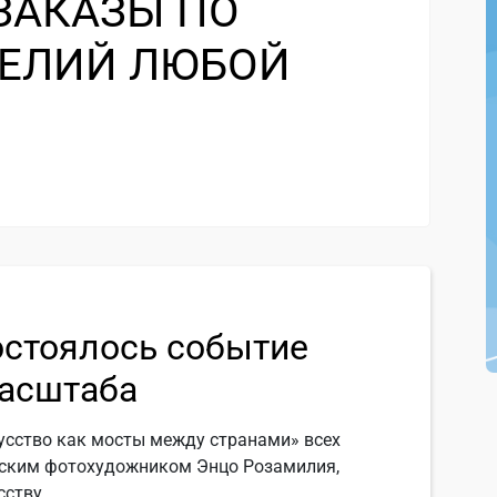
ЗАКАЗЫ ПО
ЕЛИЙ ЛЮБОЙ
остоялось событие
асштаба
усство как мосты между странами» всех
янским фотохудожником Энцо Розамилия,
ству.