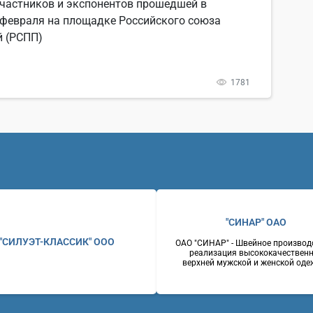
частников и экспонентов прошедшей в
 февраля на площадке Российского союза
 (РСПП)
1781
"СИНАР" ОАО
"СИЛУЭТ-КЛАССИК" ООО
ОАО "СИНАР" - Швейное производ
реализация высококачествен
верхней мужской и женской оде
костюмы мужские, пальто мужск
женские, пиджаки, брюки.
Оригинальность стилевых реше
отличное качество, доступные ц
Россияг. Новосибирск630007, 