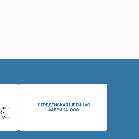
"СЕРЕДЕЙСКАЯ ШВЕЙНАЯ
ство и
ФАБРИКА" ООО
ной
жды:
ие и
ний,
ены.
ул.